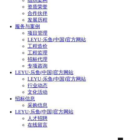
组织架构
资质荣誉
合作伙伴
发展历程
服务与案例
项目管理
LEYU·乐鱼(中国)官方网站
工程造价
工程监理
招标代理
专项咨询
LEYU·乐鱼(中国)官方网站
LEYU·乐鱼(中国)官方网站
行业动态
文化活动
招标信息
采购信息
LEYU·乐鱼(中国)官方网站
人才招聘
在线留言