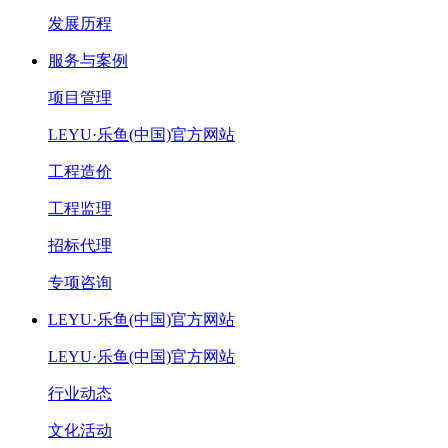
发展历程
服务与案例
项目管理
LEYU·乐鱼(中国)官方网站
工程造价
工程监理
招标代理
专项咨询
LEYU·乐鱼(中国)官方网站
LEYU·乐鱼(中国)官方网站
行业动态
文化活动